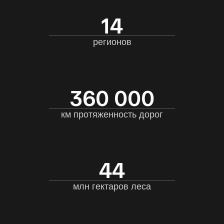
Время работы
ПН-ПТ 08:00-17:00
О ВЫСТАВКЕ
УЧАСТНИКАМ
О Спецтехнике
Преимущества участия
Разделы выставки
Забронировать стенд
Список участников
Застройка стендов
Партнеры и спонсоры
Отели и экскурсии