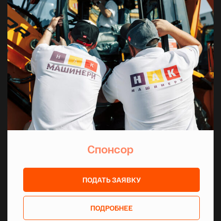
регионов
360 000
км протяженность дорог
44
млн гектаров леса
85%
Спонсор
автопрома
ПОДАТЬ ЗАЯВКУ
65%
ПОДРОБНЕЕ
авиастроения