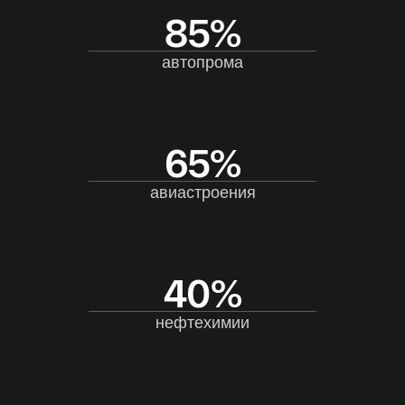
Организатор
Контакты
ПОСЕТИТЕЛЯМ
НОВОСТИ И МЕДИА
Преимущества
Новости выставки
посещения
Фото и видео
Регистрация
Материалы
Список участников
для прессы
Каталог-путеводитель
Информационное
Отели и экскурсии
партнерство
Место и время
проведения
© Все права защищены ООО «Проект» 2026
Политика конфиденциальности
Разработка сайта fitilstudio