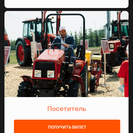
40%
нефтехимии
30%
судостроения
30%
производства ОПК
Посетитель
ПОЛУЧИТЬ БИЛЕТ