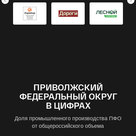
+7 927 048-94-51
Email
info@project-16.ru
Организатор
ООО «Проект»